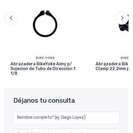
BIKE YOKE
BIKE 
Abrazadera BikeYoke Aimy p/
Abrazadera BikeY
Sujecion de Tubo de Direccion 1
Clamp 22.2mm p/ 
1/8
Déjanos tu consulta
Nombre completo* (ej. Diego Lopez)