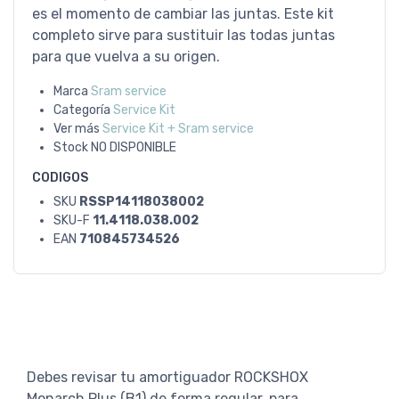
es el momento de cambiar las juntas. Este kit
completo sirve para sustituir las todas juntas
para que vuelva a su origen.
Marca
Sram service
Categoría
Service Kit
Ver más
Service Kit + Sram service
Stock
NO DISPONIBLE
CODIGOS
SKU
RSSP14118038002
SKU-F
11.4118.038.002
EAN
710845734526
Debes revisar tu amortiguador ROCKSHOX
Monarch Plus (B1) de forma regular, para