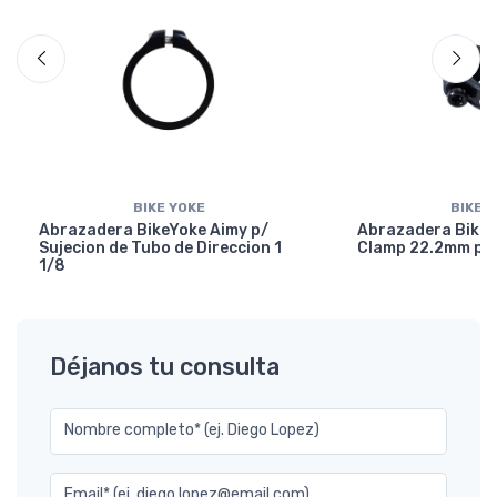
BIKE YOKE
BIKE 
Abrazadera BikeYoke Aimy p/
Abrazadera BikeY
Sujecion de Tubo de Direccion 1
Clamp 22.2mm p/ 
1/8
Déjanos tu consulta
Nombre completo* (ej. Diego Lopez)
Email* (ej. diego.lopez@email.com)