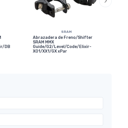
SRAM
M
Abrazadera de Freno/Shifter
SRAM MMX
ir/DB
Guide/G2/Level/Code/Elixir-
X01/XX1/GX xPar
Abr
Com