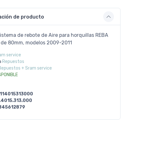
ación de producto
istema de rebote de Aire para horquillas REBA
" de 80mm, modelos 2009-2011
am service
a
Repuestos
Repuestos + Sram service
SPONIBLE
114015313000
.4015.313.000
845612879