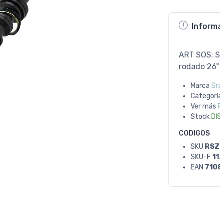
Inform
ART SOS: S
rodado 26
Marca
Sr
Categorí
Ver más
Stock
DI
CODIGOS
SKU
RSZ
SKU-F
11
EAN
710