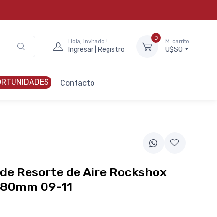
0
Hola, invitado !
Mi carrito
Ingresar | Registro
U$S0
ORTUNIDADES
Contacto
de Resorte de Aire Rockshox
 80mm 09-11