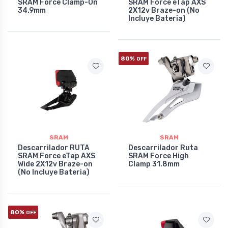
SRAM Force Clamp-On
SRAM Force eTap AXS
34.9mm
2X12v Braze-on (No
Incluye Bateria)
80%
OFF
SRAM
SRAM
Descarrilador RUTA
Descarrilador Ruta
SRAM Force eTap AXS
SRAM Force High
Wide 2X12v Braze-on
Clamp 31.8mm
(No Incluye Bateria)
80%
OFF