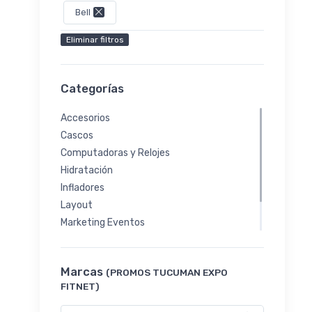
Bell
Eliminar filtros
Categorías
Accesorios
Cascos
Computadoras y Relojes
Hidratación
Infladores
Layout
Marketing Eventos
Portabicicletas y Soportes
Puños
Marcas
(PROMOS TUCUMAN EXPO
FITNET)