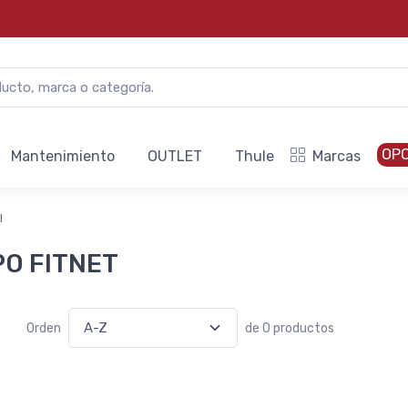
OP
Mantenimiento
OUTLET
Thule
Marcas
l
PO FITNET
Orden
de 0 productos