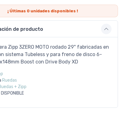
¡ Últimas
0
unidades disponibles !
ación de producto
era Zipp 3ZERO MOTO rodado 29" fabricadas en
on sistema Tubeless y para freno de disco 6-
12x148mm Boost con Drive Body XD
pp
a
Ruedas
Ruedas + Zipp
 DISPONIBLE