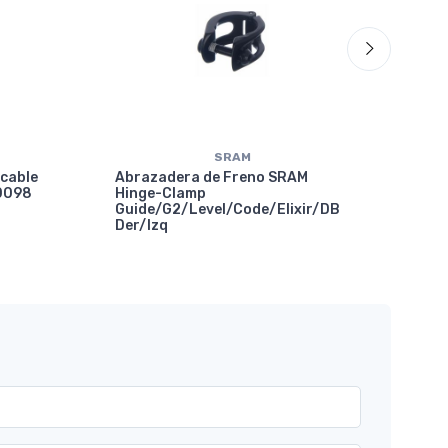
SRAM
 cable
Abrazadera de Freno SRAM
10098
Hinge-Clamp
Guide/G2/Level/Code/Elixir/DB
Der/Izq
Abr
SRA
Gui
X01