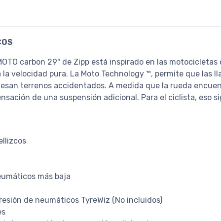
COS
TO carbon 29" de Zipp está inspirado en las motocicletas co
ra la velocidad pura. La Moto Technology ™, permite que las l
viesan terrenos accidentados. A medida que la rueda encuen
sación de una suspensión adicional. Para el ciclista, eso si
llizcos
eumáticos más baja
resión de neumáticos TyreWiz (No incluidos)
es