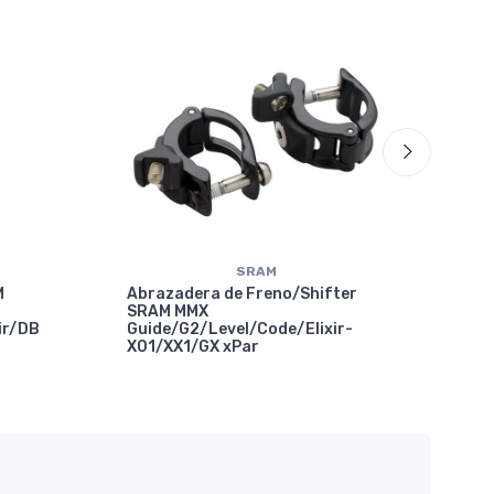
70%
OF
SRAM
M
Abrazadera de Freno/Shifter
SRAM MMX
ir/DB
Guide/G2/Level/Code/Elixir-
X01/XX1/GX xPar
Abr
Com