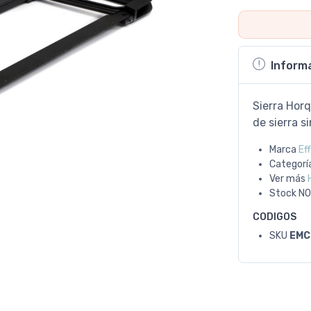
Inform
Sierra Horq
de sierra 
Marca
Ef
Categorí
Ver más
Stock
NO
CODIGOS
SKU
EMC