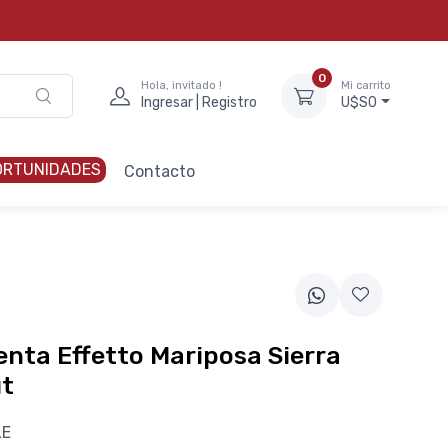
0
Hola, invitado !
Mi carrito
Ingresar | Registro
U$S0
ORTUNIDADES
Contacto
nta Effetto Mariposa Sierra
t
LE