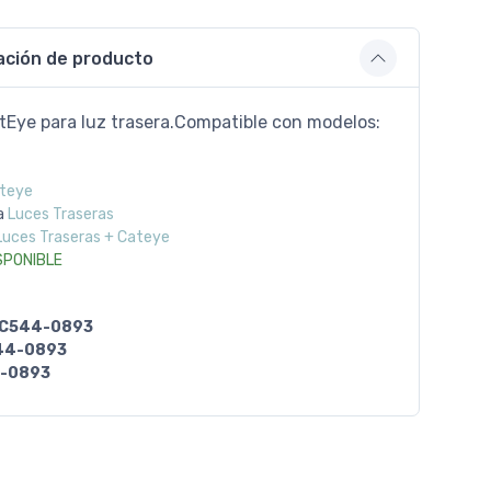
ación de producto
tEye para luz trasera.Compatible con modelos:
teye
a
Luces Traseras
Luces Traseras + Cateye
SPONIBLE
C544-0893
44-0893
-0893