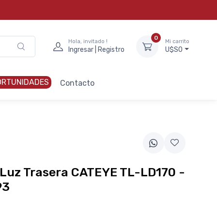
0
Hola, invitado !
Mi carrito
Ingresar | Registro
U$S0
ORTUNIDADES
Contacto
Luz Trasera CATEYE TL-LD170 -
93