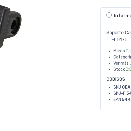
Inform
Soporte Ca
TL-LD170
Marca
Ca
Categorí
Ver más
Stock
DI
CODIGOS
SKU
CEA
SKU-F
5
EAN
544