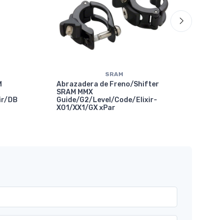
SRAM
M
Abrazadera de Freno/Shifter
SRAM MMX
ir/DB
Guide/G2/Level/Code/Elixir-
X01/XX1/GX xPar
Abr
Com