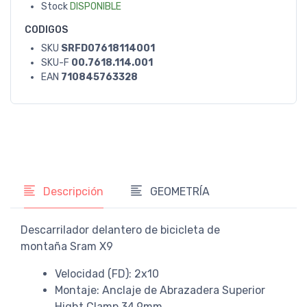
Stock
DISPONIBLE
CODIGOS
SKU
SRFD07618114001
SKU-F
00.7618.114.001
EAN
710845763328
Descripción
GEOMETRÍA
Descarrilador delantero de bicicleta de
montaña Sram X9
Velocidad (FD): 2x10
Montaje: Anclaje de Abrazadera Superior
Hight Clamp 34.9mm