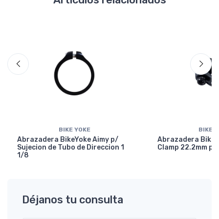
BIKE YOKE
BIKE 
Abrazadera BikeYoke Aimy p/
Abrazadera BikeY
Sujecion de Tubo de Direccion 1
Clamp 22.2mm p/ 
1/8
Déjanos tu consulta