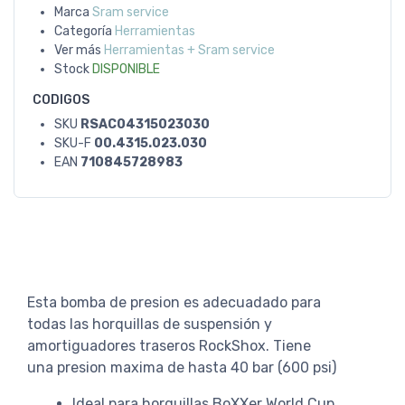
Marca
Sram service
Categoría
Herramientas
Ver más
Herramientas + Sram service
Stock
DISPONIBLE
CODIGOS
SKU
RSAC04315023030
SKU-F
00.4315.023.030
EAN
710845728983
Esta bomba de presion es adecuadado para
todas las horquillas de suspensión y
amortiguadores traseros RockShox. Tiene
una presion maxima de hasta 40 bar (600 psi)
Ideal para horquillas BoXXer World Cup