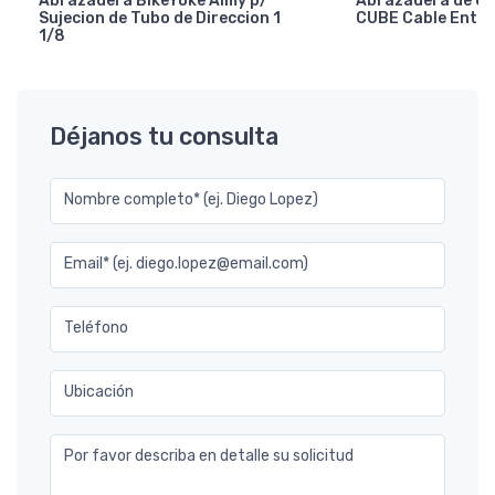
Abrazadera BikeYoke Aimy p/
Abrazadera de en
Sujecion de Tubo de Direccion 1
CUBE Cable Entry
1/8
Déjanos tu consulta
Nombre completo* (ej. Diego Lopez)
Email* (ej. diego.lopez@email.com)
Teléfono
Ubicación
Por favor describa en detalle su solicitud