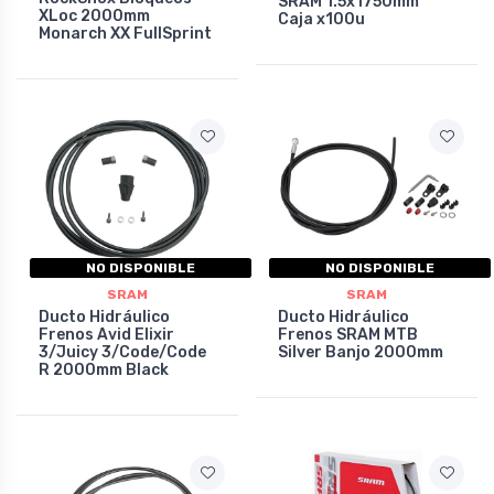
SRAM 1.5x1750mm
XLoc 2000mm
Caja x100u
Monarch XX FullSprint
NO DISPONIBLE
NO DISPONIBLE
SRAM
SRAM
Ducto Hidráulico
Ducto Hidráulico
Frenos Avid Elixir
Frenos SRAM MTB
3/Juicy 3/Code/Code
Silver Banjo 2000mm
R 2000mm Black