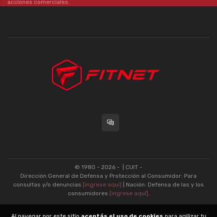
acciones comerciales.
© 1980 - 2026 -
| CUIT -
Dirección General de Defensa y Protección al Consumidor: Para
consultas y/o denuncias
[ingrese aquí]
| Nación: Defensa de las y los
consumidores
[ingrese aquí]
.
nubixstore®
Al navegar por este sitio
aceptás el uso de cookies
para agilizar tu