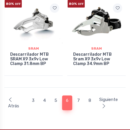
80%
80%
OFF
OFF
SRAM
SRAM
Descarrilador MTB
Descarrilador MTB
SRAM X9 3x9v Low
Sram X9 3x9v Low
Clamp 31.8mm BP
Clamp 34.9mm BP
Siguiente
3
4
5
6
7
8
Atrás