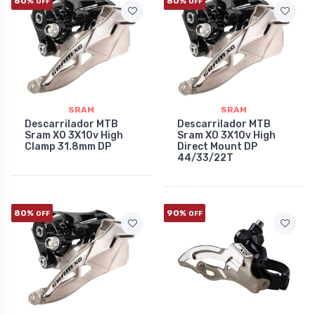
80%
80%
OFF
OFF
SRAM
SRAM
Descarrilador MTB
Descarrilador MTB
Sram X0 3X10v High
Sram X0 3X10v High
Clamp 31.8mm DP
Direct Mount DP
44/33/22T
80%
90%
OFF
OFF