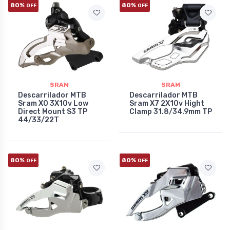
80%
80%
OFF
OFF
SRAM
SRAM
Descarrilador MTB
Descarrilador MTB
Sram X0 3X10v Low
Sram X7 2X10v Hight
Direct Mount S3 TP
Clamp 31.8/34.9mm TP
44/33/22T
80%
80%
OFF
OFF