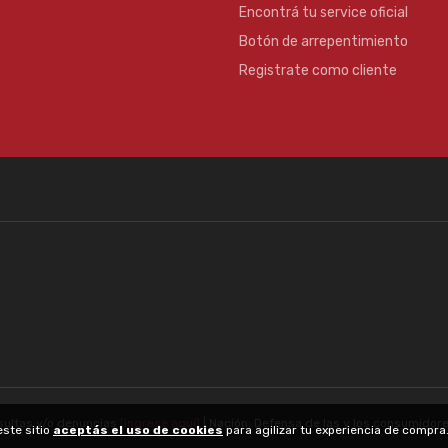
Encontrá tu service oficial
Botón de arrepentimiento
Registrate como cliente
sultas y/o denuncias
[ingrese aquí]
| Nación: Defensa de las y los consumidor
este sitio
aceptás el uso de cookies
para agilizar tu experiencia de compr