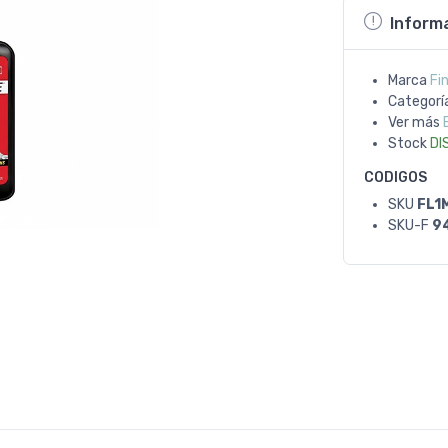
Inform
Marca
Fin
Categorí
Ver más
Stock
DI
CODIGOS
SKU
FL1
SKU-F
9