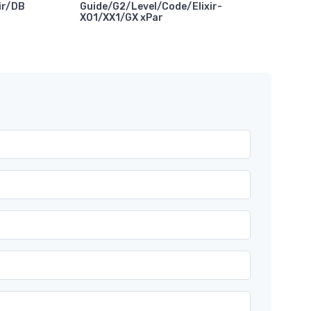
ir/DB
Guide/G2/Level/Code/Elixir-
X01/XX1/GX xPar
Abr
Com