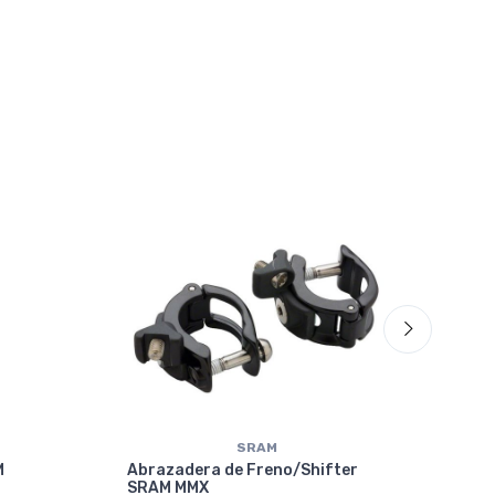
70%
OF
SRAM
M
Abrazadera de Freno/Shifter
SRAM MMX