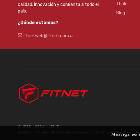
Thule
calidad, innovación y confianza a todo el
país.
Blog
¿Dónde estamos?
fitnetweb@fitnet.com.ar
© 1980 - 2026 -
| CUIT -
Dirección General de Defensa y Protección al Consumidor: Para con
Al navegar por 