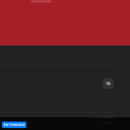
comerciales.
nubixstore®
es
[ingrese aquí]
.
v13.08.0
a.
ENTENDIDO