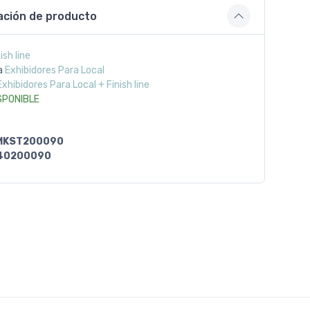
ación de producto
ish line
a
Exhibidores Para Local
Exhibidores Para Local + Finish line
SPONIBLE
MKST200090
40200090