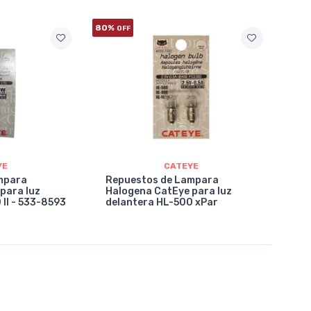
80%
OFF
YE
CATEYE
mpara
Repuestos de Lampara
para luz
Halogena CatEye para luz
 II - 533-8593
delantera HL-500 xPar