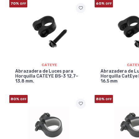
70%
60%
OFF
OFF
CATEYE
CATE
Abrazadera de Luces para
Abrazadera de L
Horquilla CATEYE BS-3 12,7–
Horquilla CatEye 
13.8 mm.
16.5 mm
80%
80%
OFF
OFF