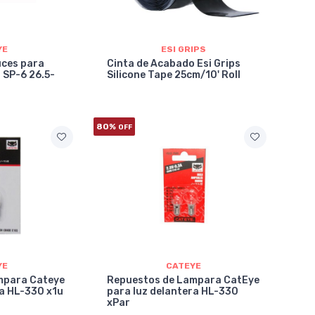
YE
ESI GRIPS
uces para
Cinta de Acabado Esi Grips
 SP-6 26.5-
Silicone Tape 25cm/10' Roll
80%
OFF
YE
CATEYE
mpara Cateye
Repuestos de Lampara CatEye
ra HL-330 x1u
para luz delantera HL-330
xPar