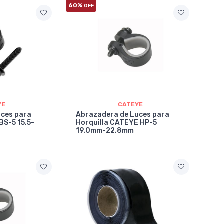
60%
OFF
YE
CATEYE
uces para
Abrazadera de Luces para
BS-5 15.5-
Horquilla CATEYE HP-5
19.0mm-22.8mm